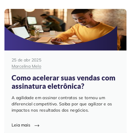
Contabilidade
Indique a ArqSin
Blog
Jurídico
Suporte
Imobiliária
Validade Juridica
Tecnologia
Validação ITI e Adobe
25 de abr 2025
Marcelina Melo
Departamento Pessoal / RH
Jurisprudência
Como acelerar suas vendas com
assinatura eletrônica?
Agronegócio
A agilidade em assinar contratos se tornou um
diferencial competitivo. Saiba por que agilizar e os
impactos nos resultados dos negócios.
Leia mais