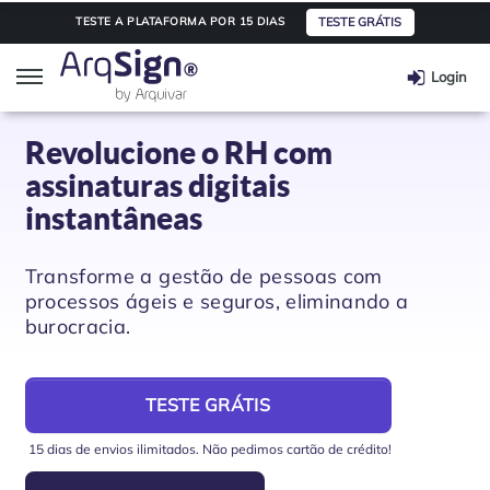
TESTE GRÁTIS
TESTE A PLATAFORMA POR 15 DIAS
Login
ArqSign
Revolucione o RH com
assinaturas digitais
Soluções
instantâneas
Assinatura digital
Segmentos
Transforme a gestão de pessoas com
processos ágeis e seguros, eliminando a
burocracia.
Integração de API
Saúde
Planos e Preços
Automação e Workflow
Transporte e Logística
Parceiros
TESTE GRÁTIS
15 dias de envios ilimitados. Não pedimos cartão de crédito!
Educação
Integre seu software
Informações