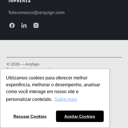
IMPRENSA
faleconosco@arqsign.com
© 2026 — ArqSign
Todos os direitos reservados.
Utilizamos cookies para oferecer melhor
Política de Privacidade
experiência, melhorar o desempenho, analisar
como você interage em nosso site e
Termos de serviço
personalizar conteúdo.
Saiba mais
Recusar Cookies
Aceitar Cookies