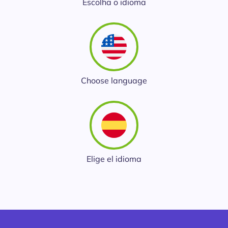
Escolha o idioma
Contabilidade
Indique a ArqSin
Blog
Jurídico
Suporte
Imobiliária
Validade Juridica
Choose language
Tecnologia
Validação ITI e Adobe
Departamento Pessoal / RH
Jurisprudência
Agronegócio
Elige el idioma