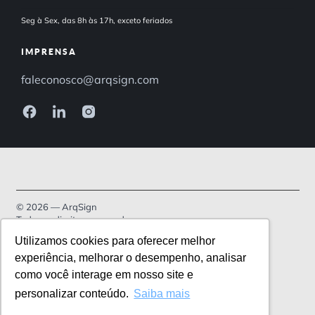
Seg à Sex, das 8h às 17h, exceto feriados
IMPRENSA
faleconosco@arqsign.com
© 2026 — ArqSign
Todos os direitos reservados.
Utilizamos cookies para oferecer melhor
Política de Privacidade
experiência, melhorar o desempenho, analisar
como você interage em nosso site e
Termos de serviço
personalizar conteúdo.
Saiba mais