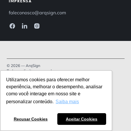
IMPRENSA
faleconosco@arqsign.com
© 2026 — ArqSign
Todos os direitos reservados.
Utilizamos cookies para oferecer melhor
Política de Privacidade
experiência, melhorar o desempenho, analisar
como você interage em nosso site e
Termos de serviço
personalizar conteúdo.
Saiba mais
Recusar Cookies
Aceitar Cookies