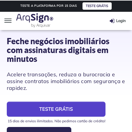
TESTE GRÁTIS
TESTE A PLATAFORMA POR 15 DIAS
Login
ArqSign
Feche negócios imobiliários
com assinaturas digitais em
Soluções
minutos
Assinatura digital
Segmentos
Acelere transações, reduza a burocracia e
assine contratos imobiliários com segurança e
rapidez.
Integração de API
Saúde
Planos e Preços
Automação e Workflow
Transporte e Logística
Parceiros
TESTE GRÁTIS
15 dias de envios ilimitados. Não pedimos cartão de crédito!
Educação
Integre seu software
Informações