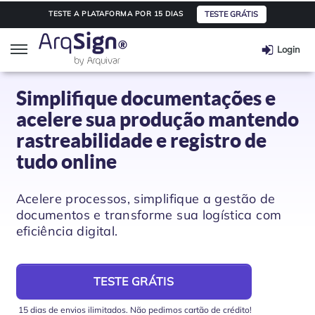
TESTE GRÁTIS
TESTE A PLATAFORMA POR 15 DIAS
Login
ArqSign
Simplifique documentações e
acelere sua produção mantendo
Soluções
rastreabilidade e registro de
tudo online
Assinatura digital
Segmentos
Acelere processos, simplifique a gestão de
Integração de API
Saúde
Planos e Preços
documentos e transforme sua logística com
eficiência digital.
Automação e Workflow
Transporte e Logística
Parceiros
TESTE GRÁTIS
Educação
Integre seu software
Informações
15 dias de envios ilimitados. Não pedimos cartão de crédito!