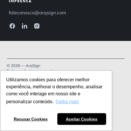
IMPRENSA
faleconosco@arqsign.com
© 2026 — ArqSign
Todos os direitos reservados.
Utilizamos cookies para oferecer melhor
Política de Privacidade
experiência, melhorar o desempenho, analisar
como você interage em nosso site e
Termos de serviço
personalizar conteúdo.
Saiba mais
Recusar Cookies
Aceitar Cookies