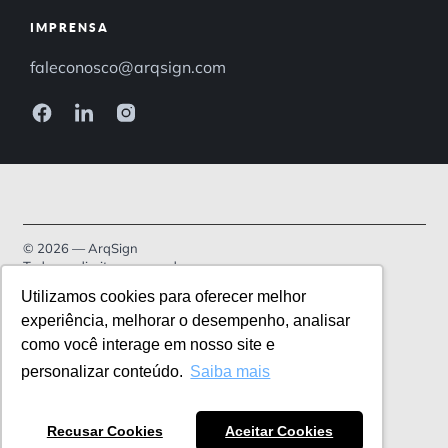
IMPRENSA
faleconosco@arqsign.com
© 2026 — ArqSign
Todos os direitos reservados.
Utilizamos cookies para oferecer melhor
Política de Privacidade
experiência, melhorar o desempenho, analisar
como você interage em nosso site e
Termos de serviço
personalizar conteúdo.
Saiba mais
Recusar Cookies
Aceitar Cookies