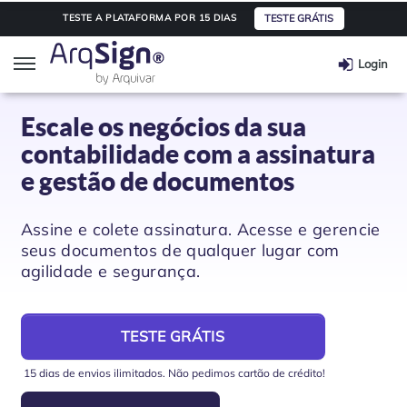
TESTE GRÁTIS
TESTE A PLATAFORMA POR 15 DIAS
Login
ArqSign
Escale os negócios da sua
contabilidade com a assinatura
Soluções
e gestão de documentos
Assinatura digital
Segmentos
Assine e colete assinatura. Acesse e gerencie
seus documentos de qualquer lugar com
agilidade e segurança.
Integração de API
Saúde
Planos e Preços
Automação e Workflow
Transporte e Logística
Parceiros
TESTE GRÁTIS
15 dias de envios ilimitados. Não pedimos cartão de crédito!
Educação
Integre seu software
Informações