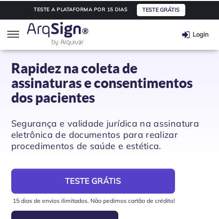
TESTE GRÁTIS
TESTE A PLATAFORMA POR 15 DIAS
Login
ArqSign
Rapidez na coleta de
assinaturas e consentimentos
Soluções
dos pacientes
Assinatura digital
Segmentos
Segurança e validade jurídica na assinatura
eletrônica de documentos para realizar
procedimentos de saúde e estética.
Integração de API
Saúde
Planos e Preços
Automação e Workflow
Transporte e Logística
Parceiros
TESTE GRÁTIS
15 dias de envios ilimitados. Não pedimos cartão de crédito!
Educação
Integre seu software
Informações