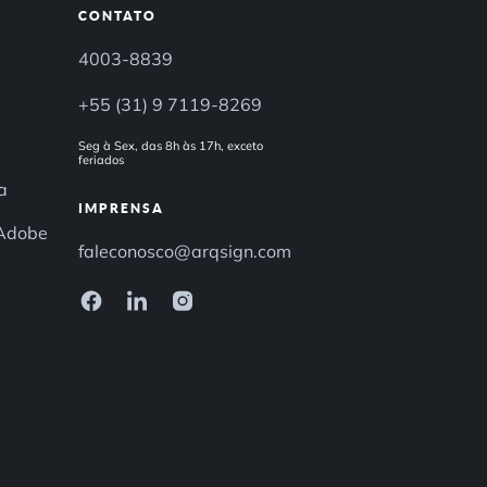
CONTATO
4003-8839
+55 (31) 9 7119-8269
Seg à Sex, das 8h às 17h, exceto
feriados
a
IMPRENSA
 Adobe
faleconosco@arqsign.com