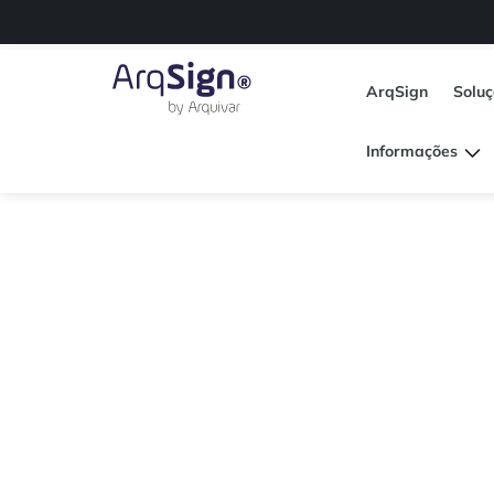
ArqSign
Solu
Informações