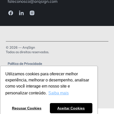
faleconosco@arqsign.com
© 2026 — ArqSign
Todos os direitos reservados.
Política de Privacidade
Termos de serviço
Utilizamos cookies para oferecer melhor
experiência, melhorar o desempenho, analisar
como você interage em nosso site e
personalizar conteúdo.
Saiba mais
Recusar Cookies
Aceitar Cookies