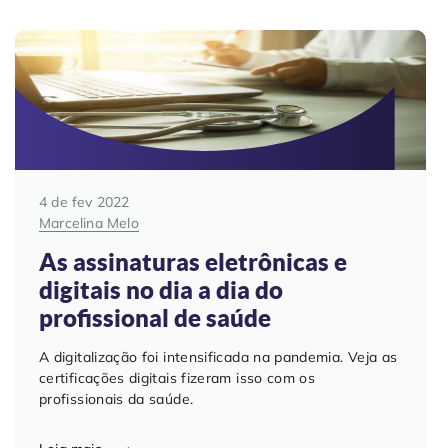
Contabilidade
Indique a ArqSin
Blog
Jurídico
Suporte
Imobiliária
Validade Juridica
Tecnologia
Validação ITI e Adobe
4 de fev 2022
Marcelina Melo
Departamento Pessoal / RH
Jurisprudência
As assinaturas eletrônicas e
digitais no dia a dia do
Agronegócio
profissional de saúde
A digitalização foi intensificada na pandemia. Veja as
certificações digitais fizeram isso com os
profissionais da saúde.