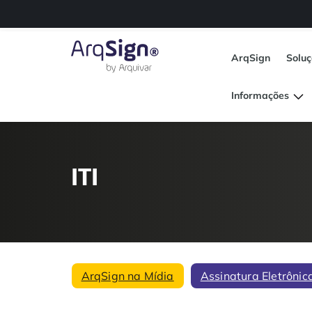
ArqSign
Solu
Informações
ITI
ArqSign na Mídia
Assinatura Eletrônic