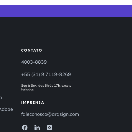
CONTATO
4003-8839
+55 (31) 9 7119-8269
Seg à Sex, das 8h às 17h, exceto
feriados
a
IMPRENSA
 Adobe
faleconosco@arqsign.com