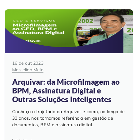
Contabilidade
Indique a ArqSin
Blog
Jurídico
Suporte
Imobiliária
Validade Juridica
Tecnologia
Validação ITI e Adobe
16 de out 2023
Marcelina Melo
Departamento Pessoal / RH
Jurisprudência
Arquivar: da Microfilmagem ao
BPM, Assinatura Digital e
Agronegócio
Outras Soluções Inteligentes
Conheça a trajetória da Arquivar e como, ao longo de
30 anos, nos tornamos referência em gestão de
documentos, BPM e assinatura digital.