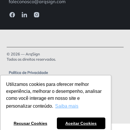
faleconosco@arqsign.com
© 2026 — ArqSign
Todos os direitos reservados.
Política de Privacidade
Termos de serviço
Utilizamos cookies para oferecer melhor
experiência, melhorar o desempenho, analisar
como você interage em nosso site e
personalizar conteúdo.
Saiba mais
Recusar Cookies
Aceitar Cookies