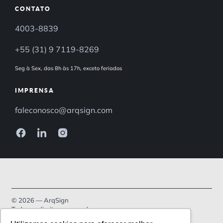
CONTATO
4003-8839
+55 (31) 9 7119-8269
Seg à Sex, das 8h às 17h, exceto feriados
IMPRENSA
faleconosco@arqsign.com
© 2026 — ArqSign
Todos os direitos reservados.