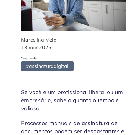
Contabilidade
Indique a ArqSin
Blog
Jurídico
Suporte
Marcelina Melo
Imobiliária
Validade Juridica
13 mar 2025
Tecnologia
Segmento
Validação ITI e Adobe
#assinaturadigital
Departamento Pessoal / RH
Jurisprudência
Se você é um profissional liberal ou um
Agronegócio
empresário, sabe o quanto o tempo é
valioso.
Processos manuais de assinatura de
documentos podem ser desgastantes e