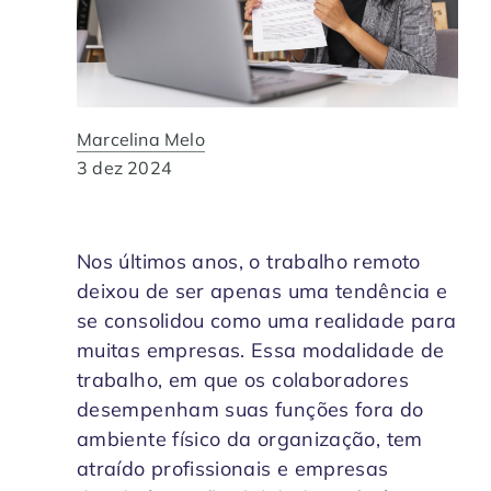
Contabilidade
Indique a ArqSin
Blog
Jurídico
Suporte
Marcelina Melo
Imobiliária
Validade Juridica
3 dez 2024
Tecnologia
Validação ITI e Adobe
Nos últimos anos, o trabalho remoto
Departamento Pessoal / RH
Jurisprudência
deixou de ser apenas uma tendência e
se consolidou como uma realidade para
Agronegócio
muitas empresas. Essa modalidade de
trabalho, em que os colaboradores
desempenham suas funções fora do
ambiente físico da organização, tem
atraído profissionais e empresas