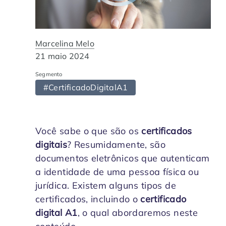
Contabilidade
Indique a ArqSin
Blog
Jurídico
Suporte
Marcelina Melo
21 maio 2024
Imobiliária
Validade Juridica
Segmento
#CertificadoDigitalA1
Tecnologia
Validação ITI e Adobe
Departamento Pessoal / RH
Jurisprudência
Você sabe o que são os
certificados
digitais
? Resumidamente, são
Agronegócio
documentos eletrônicos que autenticam
a identidade de uma pessoa física ou
jurídica. Existem alguns tipos de
certificados, incluindo o
certificado
digital A1
, o qual abordaremos neste