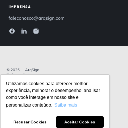
IMPRENSA
faleconosco@arqsign.com
© 2026 — ArqSign
Todos os direitos reservados.
Utilizamos cookies para oferecer melhor
Política de Privacidade
experiência, melhorar o desempenho, analisar
como você interage em nosso site e
Termos de serviço
personalizar conteúdo.
Saiba mais
Recusar Cookies
Aceitar Cookies