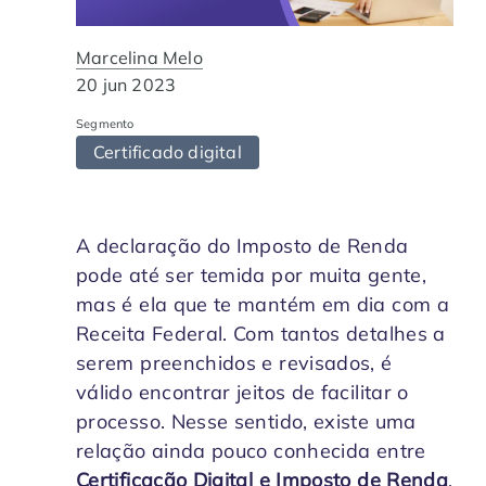
Contabilidade
Indique a ArqSin
Blog
Marcelina Melo
20 jun 2023
Jurídico
Suporte
Segmento
Imobiliária
Certificado digital
Validade Juridica
Tecnologia
Validação ITI e Adobe
A declaração do Imposto de Renda
pode até ser temida por muita gente,
Departamento Pessoal / RH
Jurisprudência
mas é ela que te mantém em dia com a
Receita Federal. Com tantos detalhes a
Agronegócio
serem preenchidos e revisados, é
válido encontrar jeitos de facilitar o
processo. Nesse sentido, existe uma
relação ainda pouco conhecida entre
Certificação Digital e Imposto de Renda
.