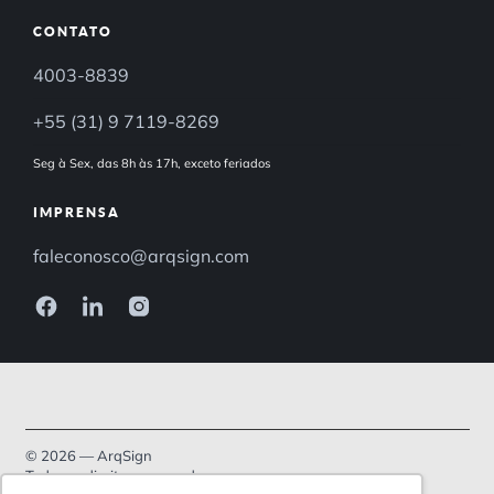
CONTATO
4003-8839
+55 (31) 9 7119-8269
Seg à Sex, das 8h às 17h, exceto feriados
IMPRENSA
faleconosco@arqsign.com
© 2026 — ArqSign
Todos os direitos reservados.