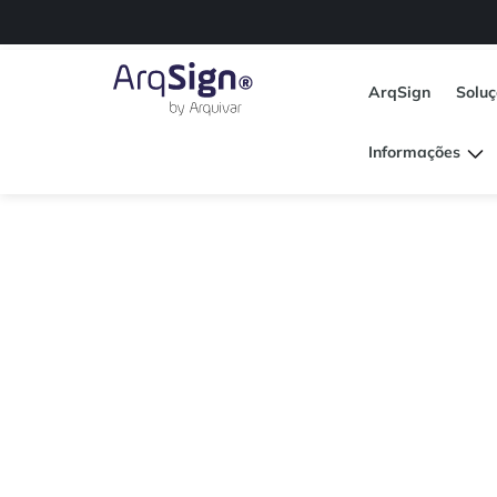
ArqSign
Solu
Informações