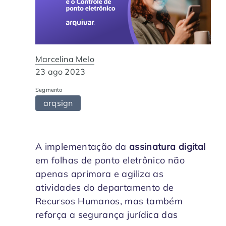
Contabilidade
Indique a ArqSin
Blog
Jurídico
Suporte
Marcelina Melo
Imobiliária
Validade Juridica
23 ago 2023
Segmento
Tecnologia
Validação ITI e Adobe
arqsign
Departamento Pessoal / RH
Jurisprudência
A implementação da
assinatura digital
Agronegócio
em folhas de ponto eletrônico não
apenas aprimora e agiliza as
atividades do departamento de
Recursos Humanos, mas também
reforça a segurança jurídica das