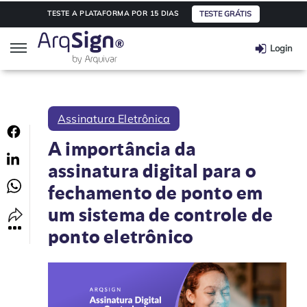
TESTE GRÁTIS
TESTE A PLATAFORMA POR 15 DIAS
Login
ArqSign
Assinatura Eletrônica
Soluções
A importância da
assinatura digital para o
Assinatura digital
Segmentos
fechamento de ponto em
Integração de API
Saúde
Planos e Preços
um sistema de controle de
ponto eletrônico
Automação e Workflow
Transporte e Logística
Parceiros
Educação
Integre seu software
Informações