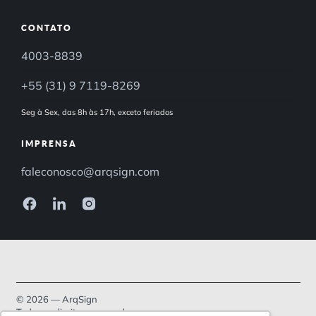
CONTATO
4003-8839
+55 (31) 9 7119-8269
Seg à Sex, das 8h às 17h, exceto feriados
IMPRENSA
faleconosco@arqsign.com
© 2026 — ArqSign
Todos os direitos reservados.