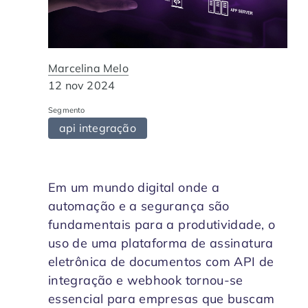
Contabilidade
Indique a ArqSin
Blog
Jurídico
Suporte
Marcelina Melo
12 nov 2024
Imobiliária
Validade Juridica
Segmento
api integração
Tecnologia
Validação ITI e Adobe
Departamento Pessoal / RH
Jurisprudência
Em um mundo digital onde a
automação e a segurança são
Agronegócio
fundamentais para a produtividade, o
uso de uma plataforma de assinatura
eletrônica de documentos com API de
integração e webhook tornou-se
essencial para empresas que buscam