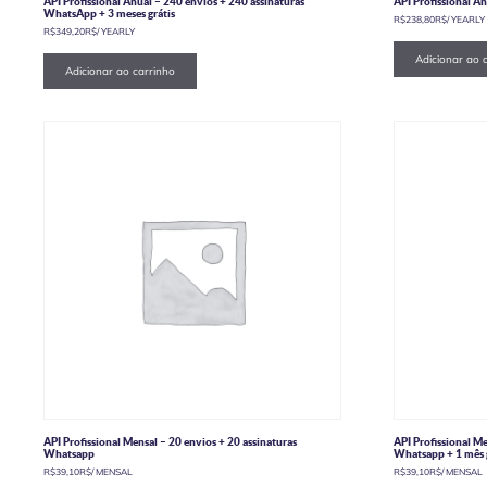
API Profissional Anual – 240 envios + 240 assinaturas
API Profissional An
WhatsApp + 3 meses grátis
R$
238,80
R$
/ YEARLY
R$
349,20
R$
/ YEARLY
Adicionar ao 
Adicionar ao carrinho
API Profissional Mensal – 20 envios + 20 assinaturas
API Profissional Me
Whatsapp
Whatsapp + 1 mês g
R$
39,10
R$
/ MENSAL
R$
39,10
R$
/ MENSAL