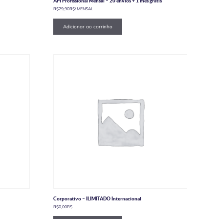
API Profissional Mensal – 20 envios + 1 mês grátis
R$
29,90
R$
/ MENSAL
Adicionar ao carrinho
Corporativo – ILIMITADO Internacional
R$
0,00
R$