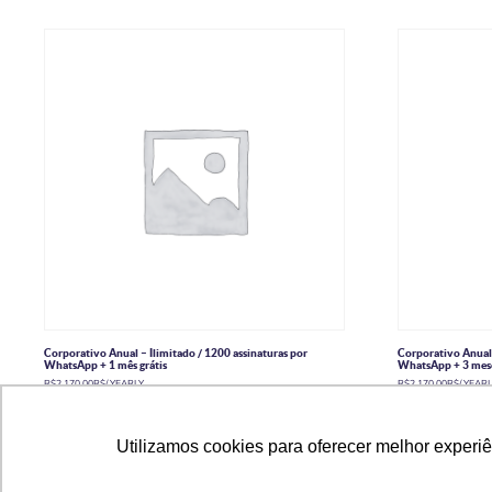
Corporativo Anual – Ilimitado / 1200 assinaturas por
Corporativo Anual 
WhatsApp + 1 mês grátis
WhatsApp + 3 mese
R$
2.170,00
R$
/ YEARLY
R$
2.170,00
R$
/ YEAR
Adicionar ao carrinho
Adicionar ao 
Utilizamos cookies para oferecer melhor experi