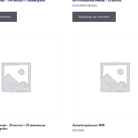
ual – 240 envios + 3 meses grátis
API Profissional Mensal – 20 envios
R$
29,90
R$
/ MENSAL
carrinho
Adicionar ao carrinho
nsal – 20 envios + 20 assinaturas
Autenticações por SMS
rátis
R$
0,25
R$