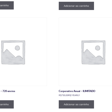
carrinho
Adicionar ao carrinho
 – 720 envios
Corporativo Anual – ILIMITADO
R$
730,00
R$
/ YEARLY
carrinho
Adicionar ao carrinho