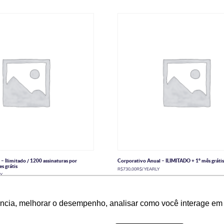
– Ilimitado / 1200 assinaturas por
Corporativo Anual – ILIMITADO + 1º mês gráti
s grátis
R$
730,00
R$
/ YEARLY
LY
Adicionar ao carrinho
carrinho
ência, melhorar o desempenho, analisar como você interage em 