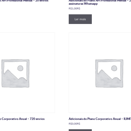
o API Profissional Mensal – 20 envios
Adicionais do Plano API Profissional Mensal – 
assinaturas Whatsapp
R$
1,00
R$
Ler mais
o Corporativo Anual – 720 envios
Adicionais do Plano Corporativo Anual – ILI
R$
0,00
R$