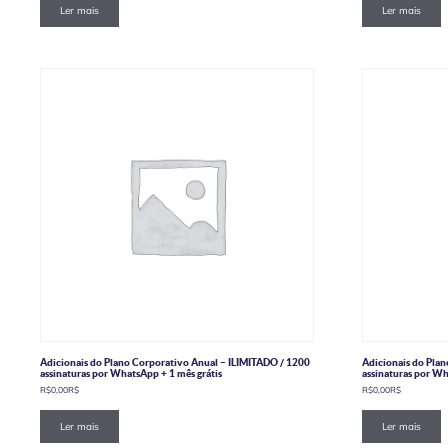
Ler mais
Ler mais
Adicionais do Plano Corporativo Anual – ILIMITADO / 1200
Adicionais do Pla
assinaturas por WhatsApp + 1 mês grátis
assinaturas por Wh
R$
0,00
R$
R$
0,00
R$
Ler mais
Ler mais