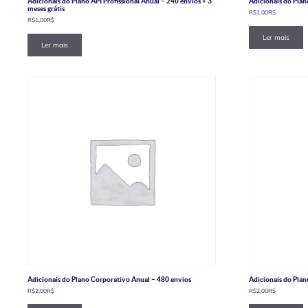
Adicionais do Plano API Profissional Anual – 240 envios + 3
Adicionais do Plan
meses grátis
R$
1,00
R$
R$
1,00
R$
Ler mais
Ler mais
Adicionais do Plano Corporativo Anual – 480 envios
Adicionais do Plan
R$
2,00
R$
R$
2,00
R$