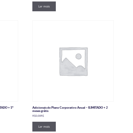
Ler mais
ITADO + 1º
Adicionais do Plano Corporativo Anual – ILIMITADO + 2
meses grátis
R$
0,00
R$
Ler mais