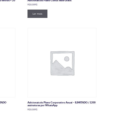
20 envios + 20
Adicionais do Plano Conta Teste Grátis
R$
0,00
R$
Ler mais
MITADO
Adicionais do Plano Corporativo Anual – ILIMITADO / 1200
assinaturas por WhatsApp
R$
0,00
R$